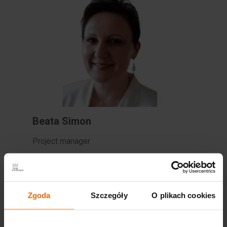
Beata Simon
Project manager
+48 12 651 90 27
+48 501 402 495
Zgoda
Szczegóły
O plikach cookies
simon@targi.krakow.pl