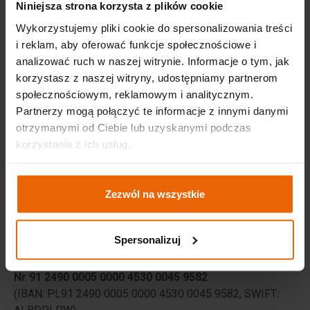
Niniejsza strona korzysta z plików cookie
Wykorzystujemy pliki cookie do spersonalizowania treści
Organizator
i reklam, aby oferować funkcje społecznościowe i
analizować ruch w naszej witrynie. Informacje o tym, jak
Targi w Krakowie Sp. z o.o.
korzystasz z naszej witryny, udostępniamy partnerom
ul. Galicyjska 9
społecznościowym, reklamowym i analitycznym.
31-586 Kraków
Partnerzy mogą połączyć te informacje z innymi danymi
otrzymanymi od Ciebie lub uzyskanymi podczas
Sąd Rejonowy dla Krakowa-Śródmieścia XI Wydział
korzystania z ich usług.
Gospodarczy
NIP:
676-10-50-090, KRS 0000192313
Zezwól na wszystkie
Kapitał zakładowy:
921.000 zł w całości wpłacony
Dane do płatności:
Spersonalizuj
UWAGA! Nowy nr konta
Alior Bank S.A.
Nr 91 2490 0005 0000 4530 0045 9582
(IBAN: PL91 2490 0005 0000 4530 0045 9582, SWIFT: